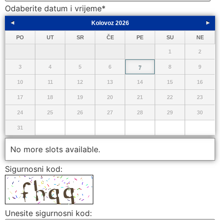
Odaberite datum i vrijeme
*
Kolovoz
2026
<
>
PO
UT
SR
ČE
PE
SU
NE
1
2
3
4
5
6
8
9
7
10
11
12
13
14
15
16
17
18
19
20
21
22
23
24
25
26
27
28
29
30
31
No more slots available.
Sigurnosni kod:
Unesite sigurnosni kod: